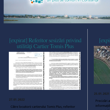
[expirat] Referitor sesizări privind
[expi
utilități Cartier Tomis Plus
25.01.2021
27.01.2022
Precizări 
informații
Către locuitorii cartierului Tomis Plus, referitor