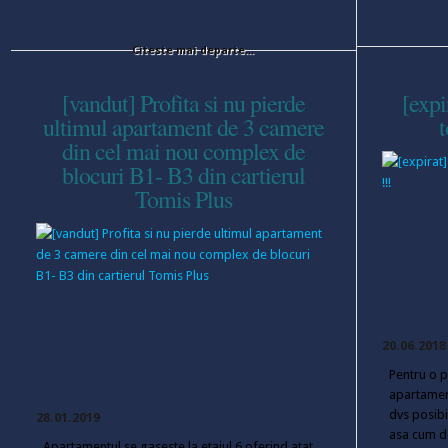
Citeste mai departe...
[vandut] Profita si nu pierde
[expi
ultimul apartament de 3 camere
t
din cel mai nou complex de
blocuri B1- B3 din cartierul
Tomis Plus
20.06.2018
Pentru o 
apartamen
dvs posibi
28.01.2019
asa cum do
Apartamentul se gaseste la etajul 6 oferind atat