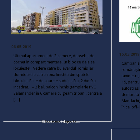
06.05.2019
15.03.2019
Ultimul apartament de 3 camere, deosebit de
cochet in compartimentare! In bloc ce deja se
Campania 
locuieste! Vedere catre bulevardul Tomis iar
românești,
domitoarele catre zona linistita din spatele
taximetrișt
blocului. Pline de soarele sudului! Etaj 2 din 9 si
15, pentru
incadrat. – 2 bai, balcon inchis (tamplarie PVC
autostrăz
Salamander in 6 camere cu geam tripan), centrala
demarată 
[…]
Mandachi, s
în cel off
Citeste mai departe...