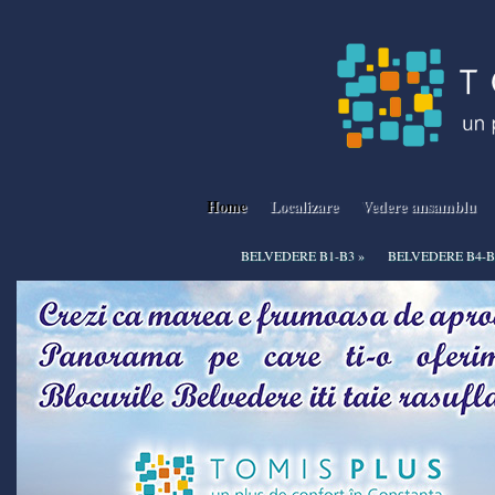
Home
Localizare
Vedere ansamblu
BELVEDERE B1-B3
»
BELVEDERE B4-B