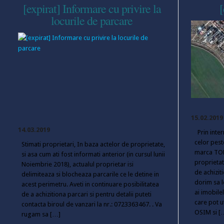
[expirat] Informare cu privire la
[
locurile de parcare
15.02.2019
14.03.2019
Prin inte
celor pest
Stimati proprietari, In baza actelor de proprietate,
marca TOM
si asa cum ati fost informati anterior (in cursul lunii
proprietate
Noiembrie 2018), actualul proprietar isi
de achizit
delimiteaza si blocheaza parcarile ce le detine in
dorim sa l
acest perimetru. Aveti in continuare posibilitatea
ai imobil
de a achizitiona parcari si pentru detalii puteti
care pot u
contacta biroul de vanzari la nr.: 0723363467. . Va
OSIM si [
rugam sa […]