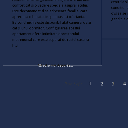
centrala s
confort cat si o vedere speciala asupra lacului.
conditiona
Este decomandat si se adreseaza familiei care
dvs sa se 
apreciaza o bucatarie spatioasa si ofertanta.
gandit la c
Balconul inchis este disponibil atat camerei de zi
cat si unui dormitor. Configurarea acestui
apartament ofera intimitate dormitorului
matrimonial care este separat de restul casei si
[…]
Citeste mai departe...
1
2
3
4
Page 1 of 6