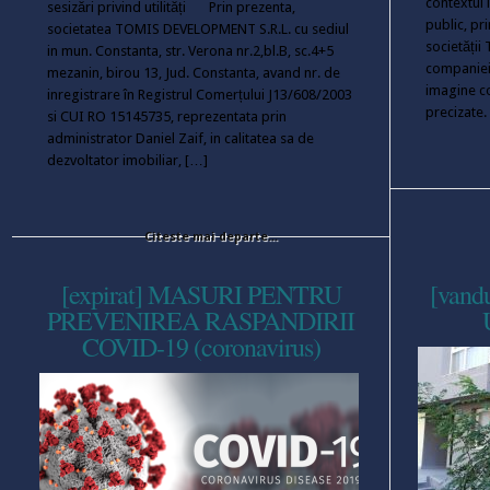
contextul 
sesizări privind utilități Prin prezenta,
public, pr
societatea TOMIS DEVELOPMENT S.R.L. cu sediul
societății
in mun. Constanta, str. Verona nr.2,bl.B, sc.4+5
companiei 
mezanin, birou 13, Jud. Constanta, avand nr. de
imagine co
inregistrare în Registrul Comerțului J13/608/2003
precizate
si CUI RO 15145735, reprezentata prin
administrator Daniel Zaif, in calitatea sa de
dezvoltator imobiliar, […]
Citeste mai departe...
[expirat] MASURI PENTRU
[vandu
PREVENIREA RASPANDIRII
COVID-19 (coronavirus)