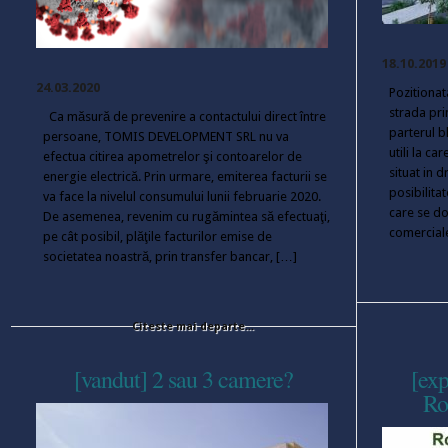
18.10.2019
24.03.2020
Pozitionata
strada pri
Ca măsură de prevenire a contactului direct între
parterul b
persoane, TOMIS DEVELOPMENT SRL nu va
utili la c
efectua citirea apometrelor şi contoarelor de
situat in 
energie electrică. Prin urmare, emiterea facturii se
posibilitat
va face la nivelul consumului lunii februarie 2020.
care se do
De asemenea, revenim cu rugămintea să efectuaţi,
comercial
pe cât posibil, plăţile facturilor emise de
societatea noastră, prin transfer bancar, […]
Citeste mai departe...
[vandut] 2 sau 3 camere?
[exp
Ro