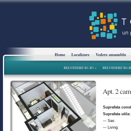
Home
Localizare
Vedere ansamblu
BELVEDERE B1-B3
»
BELVEDERE B4-B
* Planurile si suprafetele sunt cu titlu informativ.
Apt. 2 ca
Suprafata const
Suprafata utila:
--- Sas:
--- Living: