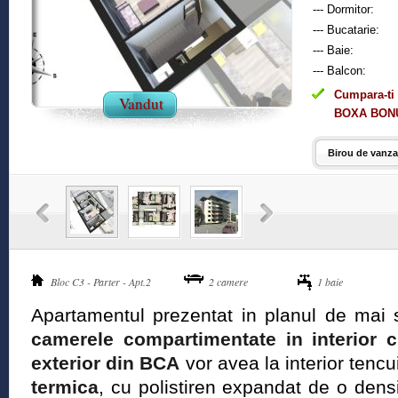
--- Dormitor:
--- Bucatarie:
--- Baie:
--- Balcon:
Cumpara-ti 
Vandut
BOXA BONU
Birou de vanzar
Bloc C3 - Parter - Apt.2
2 camere
1 baie
Apartamentul prezentat in planul de mai 
camerele compartimentate in interior cu
exterior din BCA
vor avea la interior tencui
termica
, cu polistiren expandat de o dens