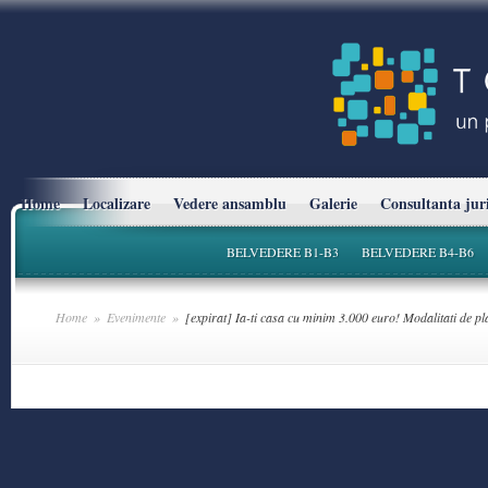
Home
Localizare
Vedere ansamblu
Galerie
Consultanta jur
BELVEDERE B1-B3
BELVEDERE B4-B6
Home
»
Evenimente
»
[expirat] Ia-ti casa cu minim 3.000 euro! Modalitati de p