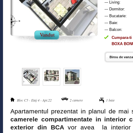
--- Living:
--- Dormitor:
--- Bucatarie:
--- Baie:
--- Balcon:
Vandut
Cumpara-ti 
BOXA BONU
Birou de vanzar
Bloc C5 - Etaj 4 - Apt.22
2 camere
1 baie
Apartamentul prezentat in planul de mai 
camerele compartimentate in interior cu
exterior din BCA
vor avea la interior t