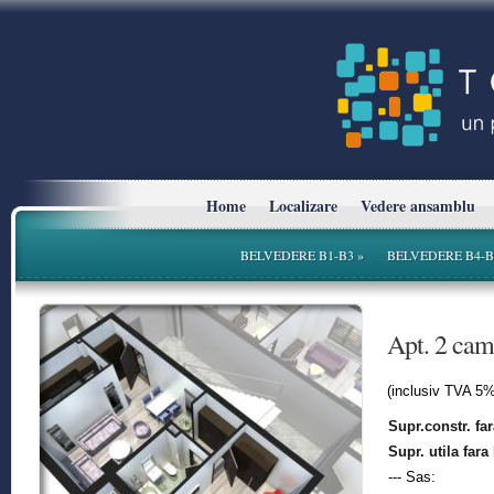
Home
Localizare
Vedere ansamblu
BELVEDERE B1-B3
»
BELVEDERE B4-B
* Planurile si suprafetele sunt cu titlu informativ.
Apt. 2 ca
(inclusiv TVA 5%
Supr.constr. fa
Supr. utila fara
--- Sas: