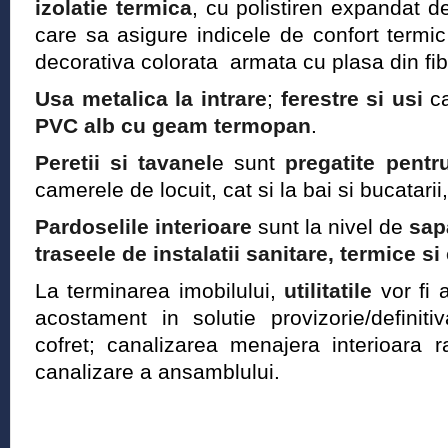
izolatie termica
, cu polistiren expandat d
care sa asigure indicele de confort termic 
decorativa colorata armata cu plasa din fibr
Usa metalica la intrare
;
ferestre si usi
ca
PVC alb cu geam termopan
.
Peretii si tavanel
e sunt
pregatite pentr
camerele de locuit, cat si la bai si bucatari
Pardoselile interioare
sunt la nivel de
sa
traseele de instalatii sanitare, termice si
La terminarea imobilului,
utilitatile
vor fi a
acostament in solutie provizorie/definiti
cofret; canalizarea menajera interioara 
canalizare a ansamblului.