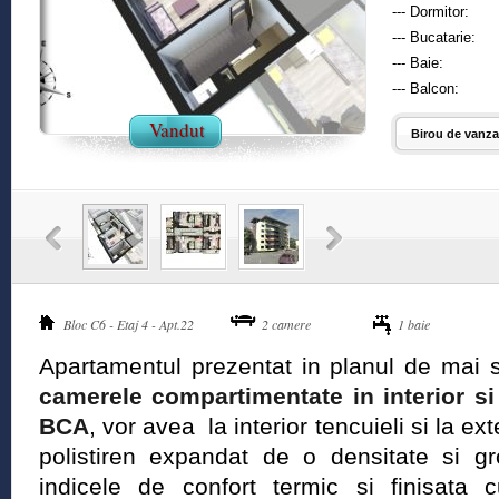
--- Dormitor:
--- Bucatarie:
--- Baie:
--- Balcon:
Vandut
Birou de vanzar
Bloc C6 - Etaj 4 - Apt.22
2 camere
1 baie
Apartamentul prezentat in planul de mai s
camerele compartimentate in interior si 
BCA
, vor avea la interior tencuieli si la ex
polistiren expandat de o densitate si g
indicele de confort termic si finisata 