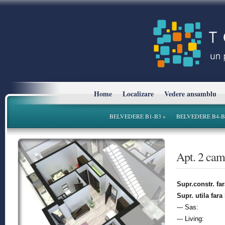
Home
Localizare
Vedere ansamblu
BELVEDERE B1-B3
»
BELVEDERE B4-B
* Planurile si suprafetele sunt cu titlu informativ.
Apt. 2 ca
Supr.constr. fa
Supr. utila fara
--- Sas:
--- Living: