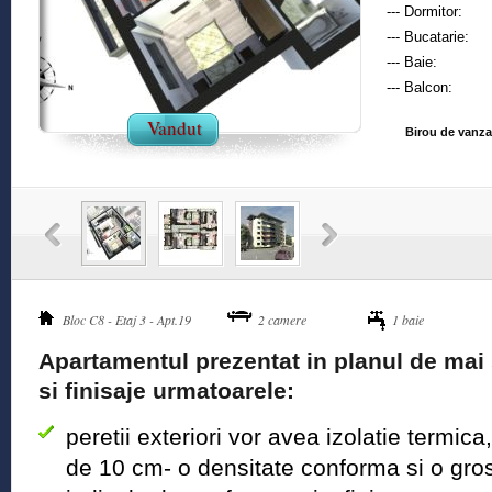
--- Dormitor:
--- Bucatarie:
--- Baie:
--- Balcon:
Vandut
Birou de vanzar
Bloc C8 - Etaj 3 - Apt.19
2 camere
1 baie
Apartamentul prezentat in planul de mai 
si finisaje urmatoarele:
peretii exteriori vor avea izolatie termic
de 10 cm- o densitate conforma si o gro