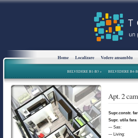
Home
Localizare
Vedere ansamblu
BELVEDERE B1-B3
»
BELVEDERE B4-B
* Planurile si suprafetele sunt cu titlu informativ.
Apt. 2 ca
Supr.constr. fa
Supr. utila fara
--- Sas:
--- Living: