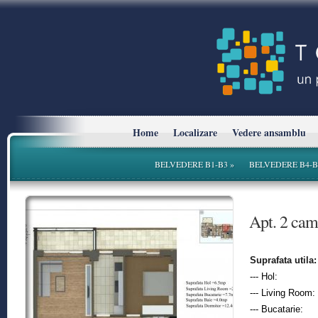
Home
Localizare
Vedere ansamblu
BELVEDERE B1-B3
»
BELVEDERE B4-B
* Planurile si suprafetele sunt cu titlu informativ.
Apt. 2 ca
Suprafata utila:
--- Hol:
--- Living Room:
--- Bucatarie: