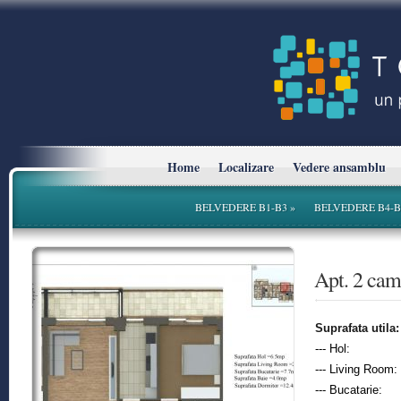
Home
Localizare
Vedere ansamblu
BELVEDERE B1-B3
»
BELVEDERE B4-B
* Planurile si suprafetele sunt cu titlu informativ.
Apt. 2 ca
Suprafata utila:
--- Hol:
--- Living Room:
--- Bucatarie: