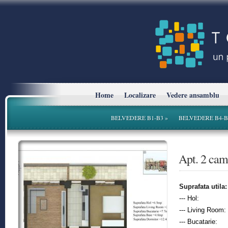
Home
Localizare
Vedere ansamblu
BELVEDERE B1-B3
»
BELVEDERE B4-B
* Planurile si suprafetele sunt cu titlu informativ.
Apt. 2 ca
Suprafata utila:
--- Hol:
--- Living Room:
--- Bucatarie: