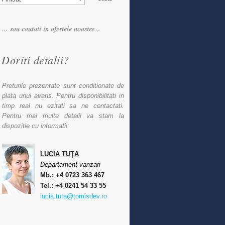
Doriti detalii?
Preturile prezentate sunt conditionate de
plata unui avans. Pentru disponibilitati in
timp real nu ezitati sa ne contactati.
Pentru mai multe detalii va stam la
dispozitie cu informatii:
LUCIA TUŢA
Departament vanzari
Mb.: +4 0723 363 467
Tel.: +4 0241 54 33 55
lucia.tuta@tomisdev.ro