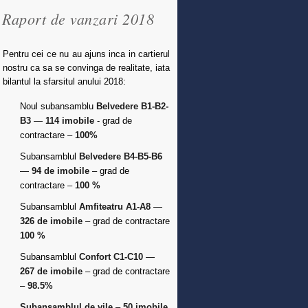
Raport de vanzari 2018
Pentru cei ce nu au ajuns inca in cartierul
nostru ca sa se convinga de realitate, iata
bilantul la sfarsitul anului 2018:
Noul subansamblu
Belvedere B1-B2-
B3
—
114 imobile
- grad de
contractare –
100%
Subansamblul
Belvedere B4-B5-B6
—
94 de imobile
– grad de
contractare –
100 %
Subansamblul
Amfiteatru A1-A8
—
326 de imobile
– grad de contractare
100 %
Subansamblul
Confort C1-C10
—
267 de imobile
– grad de contractare
–
98.5%
Subansamblul de vile
–
50 imobile