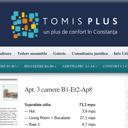
alizare
Vedere ansamblu
Galerie
Consultanta juridica
Info Uti
ERE B1-B3
»
BELVEDERE B4-B6
»
AMFITEATRU A1-A8
»
CONFORT C1-C
formativ.
Apt. 3 camere B1-Et2-Ap8
Suprafata utila:
73,3 mpu
--- Hol:
3,9 mpu
--- Living Room + Bucatarie:
27,1 mpu
--- Baie 1:
4,7 mpu