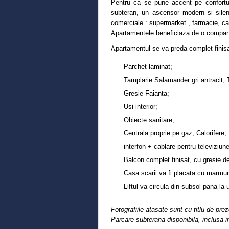
Pentru ca se pune accent pe confortul 
subteran, un ascensor modern si silenti
comerciale : supermarket , farmacie, c
Apartamentele beneficiaza de o compart
Apartamentul se va preda complet finisat
Parchet laminat;
Tamplarie Salamander gri antracit,
Gresie Faianta;
Usi interior;
Obiecte sanitare;
Centrala proprie pe gaz, Calorifere;
interfon + cablare pentru televiziune,
Balcon complet finisat, cu gresie de
Casa scarii va fi placata cu marmur
Liftul va circula din subsol pana la u
Fotografiile atasate sunt cu titlu de pre
Parcare subterana disponibila, inclusa in