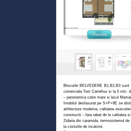
Vandut
Blocurile BELVEDERE B1,B2,B3 sunt amp
comerciala Tom Carrefour si la 5 min. 
– panoramica catre mare si lacul Mamai
Imobilul desfasurat pe S+P+9E se disting
arhitectura moderna, calitatea executiei
constructii – fara rabat de la calitatea s
Zidaria din caramida, termosistemul de
la costurile de incalzire.