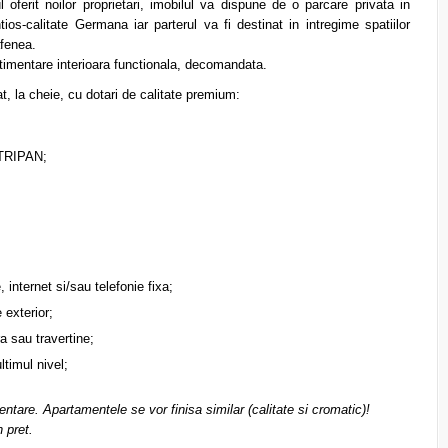
oferit noilor proprietari, imobilul va dispune de o parcare privata in
os-calitate Germana iar parterul va fi destinat in intregime spatiilor
afenea.
imentare interioara functionala, decomandata.
, la cheie, cu dotari de calitate premium:
 TRIPAN;
 internet si/sau telefonie fixa;
 exterior;
a sau travertine;
ltimul nivel;
zentare. Apartamentele se vor finisa similar (calitate si cromatic)!
 pret.