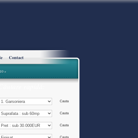
le
Contact
10
»
Căutare rapidă: