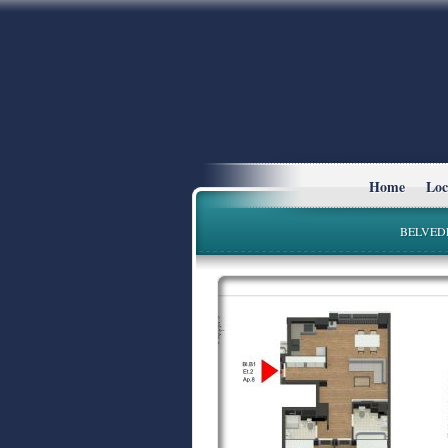
Home
Loc
BELVED
* Planurile si suprafetele sunt cu titlu in