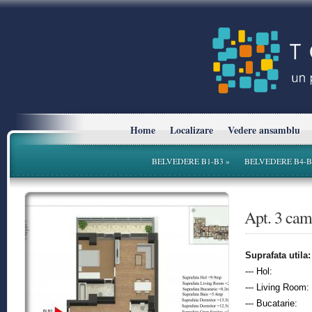
Home
Localizare
Vedere ansamblu
BELVEDERE B1-B3
»
BELVEDERE B4-B
* Planurile si suprafetele sunt cu titlu informativ.
Apt. 3 ca
Suprafata utila:
--- Hol:
--- Living Room:
--- Bucatarie: