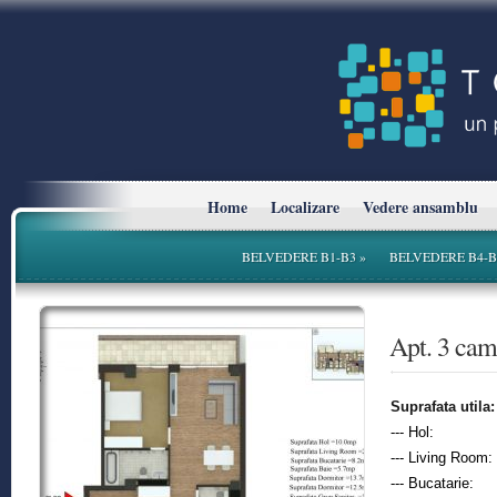
Home
Localizare
Vedere ansamblu
BELVEDERE B1-B3
»
BELVEDERE B4-B
* Planurile si suprafetele sunt cu titlu informativ.
Apt. 3 ca
Suprafata utila:
--- Hol:
--- Living Room:
--- Bucatarie: