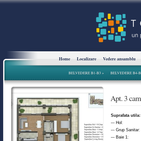
Home
Localizare
Vedere ansamblu
BELVEDERE B1-B3
»
BELVEDERE B4-B
* Planurile si suprafetele sunt cu titlu informativ.
Apt. 3 ca
Suprafata utila:
--- Hol:
--- Grup Sanitar:
--- Baie 1: