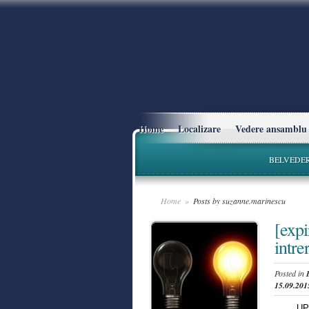
Home
Localizare
Vedere ansamblu
BELVEDER
Home
»
Posts by suzanne.marinescu
[exp
intre
Posted in
15.09.201
UPDATE: