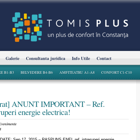
Galerie
Consultanta juridica
Info Utile
Contact
E B1-B3
BELVEDERE B4-B6
AMFITEATRU A1-A8
CONFORT C1-C10
irat] ANUNT IMPORTANT – Ref.
ruperi energie electrica!
Evenimente
5
 Sep 17, 2015 – RASPUNS ENEL ref. intreruperi energie