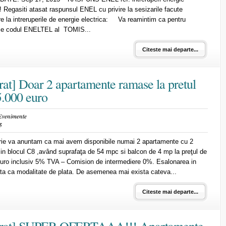
a! Regasiti atasat raspunsul ENEL cu privire la sesizarile facute
are la intreruperile de energie electrica: Va reamintim ca pentru
itie codul ENELTEL al TOMIS...
Citeste mai departe...
rat] Doar 2 apartamente ramase la pretul
5.000 euro
Evenimente
5
ie va anuntam ca mai avem disponibile numai 2 apartamente cu 2
in blocul C8 ,având suprafaţa de 54 mpc si balcon de 4 mp la preţul de
uro inclusiv 5% TVA – Comision de intermediere 0%. Esalonarea in
rata ca modalitate de plata. De asemenea mai exista cateva...
Citeste mai departe...