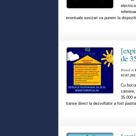
electric
referito
eventuale sesizari va punem la dispoz
[expi
de 3
Posted in
03.07.201
Cu bucur
camere, 
35.000 e
transe direct la dezvoltator a fost past