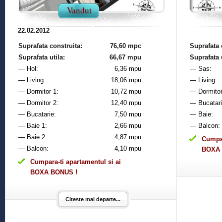
Vandut
22.02.2012
Suprafata construita:
76,60 mpc
Suprafata 
Suprafata utila:
66,67 mpu
Suprafata u
— Hol:
6,36 mpu
— Sas:
— Living:
18,06 mpu
— Living:
— Dormitor 1:
10,72 mpu
— Dormitor
— Dormitor 2:
12,40 mpu
— Bucatari
— Bucatarie:
7,50 mpu
— Baie:
— Baie 1:
2,66 mpu
— Balcon:
— Baie 2:
4,87 mpu
Cumpar
— Balcon:
4,10 mpu
BOXA 
Cumpara-ti apartamentul si ai
BOXA BONUS !
Citeste mai departe...