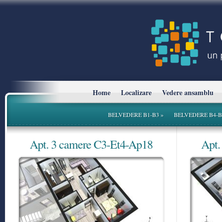
Home
Localizare
Vedere ansamblu
BELVEDERE B1-B3
»
BELVEDERE B4-B
Apt. 3 camere C3-Et4-Ap18
Apt.