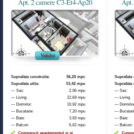
Apt. 2 camere C3-Et4-Ap20
Apt.
Vandut
Suprafata construita:
56,20 mpc
Suprafata 
Suprafata utila:
53,42 mpu
Suprafata u
— Sas:
2,06 mpu
— Sas:
— Living:
22,69 mpu
— Living:
— Dormitor:
10,92 mpu
— Dormitor
— Bucatarie:
7,20 mpu
— Bucatari
— Baie:
3,93 mpu
— Baie:
— Balcon:
6,62 mpu
— Balcon:
Cumpara-ti apartamentul si ai
Cumpar