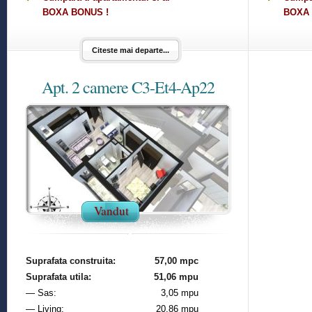
BOXA BONUS !
BOXA 
Citeste mai departe...
Apt. 2 camere C3-Et4-Ap22
Vandut
Suprafata construita:
57,00 mpc
Suprafata utila:
51,06 mpu
— Sas:
3,05 mpu
— Living:
20,86 mpu