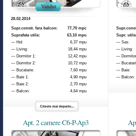
Vandut
28.02.2014
Supr.constr. fara balcon:
77,70 mpc
Supr.const
Suprafata utila:
63,10 mpu
Supr. utila
— Hol:
6,37 mpu
— Sas:
— Living:
18,44 mpu
— Living:
— Dormitor 1:
12,42 mpu
— Dormitor
— Dormitor 2:
10,72 mpu
— Bucatari
— Bucatarie:
7,60 mpu
— Baie:
— Baie 1:
4,90 mpu
— Balcon:
— Baie 2:
2,70 mpu
— Balcon:
4,64 mpu
Citeste mai departe...
Apt. 2 camere C6-P-Ap3
Ap