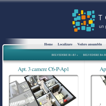
Home
Localizare
Vedere ansamblu
BELVEDERE B1-B3
»
BELVEDERE B4-B
Apt. 3 camere C6-P-Ap1
Ap