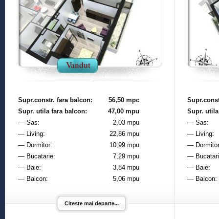
Vandut
Supr.constr. fara balcon:
56,50 mpc
Supr.const
Supr. utila fara balcon:
47,00 mpu
Supr. utila
— Sas:
2,03 mpu
— Sas:
— Living:
22,86 mpu
— Living:
— Dormitor:
10,99 mpu
— Dormitor
— Bucatarie:
7,29 mpu
— Bucatari
— Baie:
3,84 mpu
— Baie:
— Balcon:
5,06 mpu
— Balcon:
Citeste mai departe...