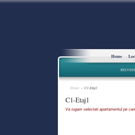
Home
Loc
BELVED
Home
»
C1-Etaj1
C1-Etaj1
Va rugam selectati apartamentul pe care d