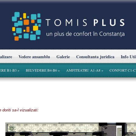
alizare
Vedere ansamblu
Galerie
Consultanta juridica
Info Uti
ERE B1-B3
»
BELVEDERE B4-B6
»
AMFITEATRU A1-A8
»
CONFORT C1-C
oriti sa-l vizualizati: