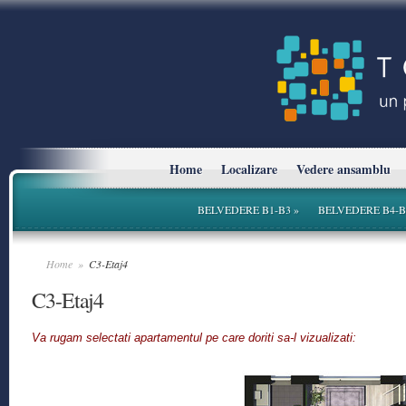
Home
Localizare
Vedere ansamblu
BELVEDERE B1-B3
»
BELVEDERE B4-B
Home
»
C3-Etaj4
C3-Etaj4
Va rugam selectati apartamentul pe care doriti sa-l vizualizati: