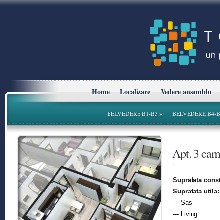
Home
Localizare
Vedere ansamblu
BELVEDERE B1-B3
»
BELVEDERE B4-B
* Planurile si suprafetele sunt cu titlu informativ.
Apt. 3 ca
Suprafata const
Suprafata utila:
--- Sas:
--- Living: