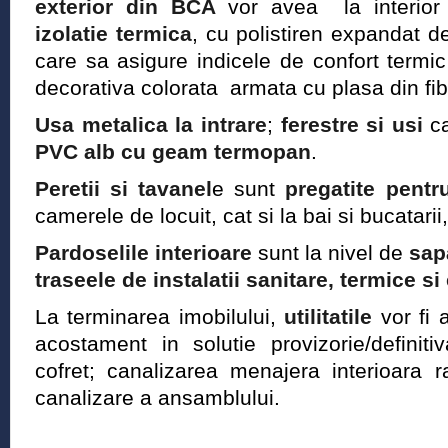
exterior din BCA
vor avea la interior t
izolatie termica
, cu polistiren expandat d
care sa asigure indicele de confort termic 
decorativa colorata armata cu plasa din fibr
Usa metalica la intrare
;
ferestre si usi
ca
PVC alb cu geam termopan
.
Peretii si tavanel
e sunt
pregatite pentr
camerele de locuit, cat si la bai si bucatari
Pardoselile interioare
sunt la nivel de
sa
traseele de instalatii sanitare, termice si
La terminarea imobilului,
utilitatile
vor fi a
acostament in solutie provizorie/definiti
cofret; canalizarea menajera interioara 
canalizare a ansamblului.