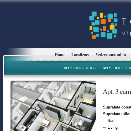
Home
Localizare
Vedere ansamblu
BELVEDERE B1-B3
»
BELVEDERE B4-B
* Planurile si suprafetele sunt cu titlu informativ.
Apt. 3 ca
Suprafata const
Suprafata utila:
--- Sas:
--- Living: