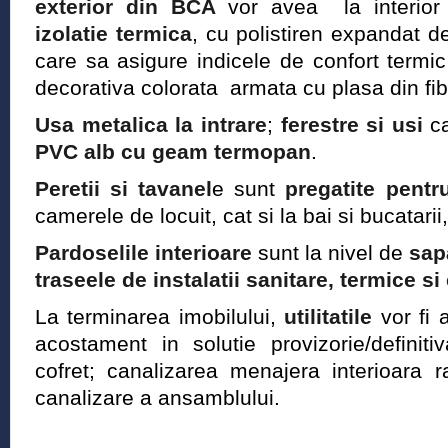
exterior din BCA
vor avea la interior t
izolatie termica
, cu polistiren expandat d
care sa asigure indicele de confort termic 
decorativa colorata armata cu plasa din fibr
Usa metalica la intrare
;
ferestre si usi
ca
PVC alb cu geam termopan
.
Peretii si tavanel
e sunt
pregatite pentr
camerele de locuit, cat si la bai si bucatari
Pardoselile interioare
sunt la nivel de
sa
traseele de instalatii sanitare, termice si
La terminarea imobilului,
utilitatile
vor fi a
acostament in solutie provizorie/definiti
cofret; canalizarea menajera interioara 
canalizare a ansamblului.