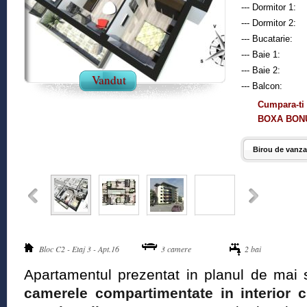
--- Dormitor 1:
--- Dormitor 2:
--- Bucatarie:
--- Baie 1:
--- Baie 2:
Vandut
--- Balcon:
Cumpara-ti 
BOXA BONU
Birou de vanzar
Bloc C2 - Etaj 3 - Apt.16
3 camere
2 bai
Apartamentul prezentat in planul de mai 
camerele compartimentate in interior cu